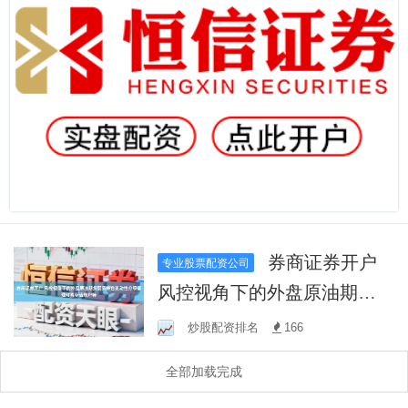
券商证券开户
专业股票配资公司
风控视角下的外盘原油期货
配资持仓流动性分级管理对
炒股配资排名
166
高存活账户特
全部加载完成