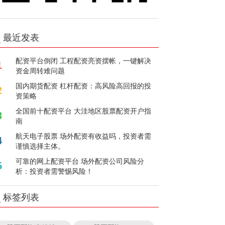
最近发表
配资平台倒闭 工程配资亮资摆帐，一键解决
1
资金周转难问题
国内期货配资 杠杆配资：高风险高回报的投
2
资策略
全国前十配资平台 大洼地区股票配资开户指
3
南
航天电子股票 场外配资有收益吗，投资者需
4
谨慎选择主体。
可靠的网上配资平台 场外配资公司风险分
5
析：投资者需警惕风险！
标签列表