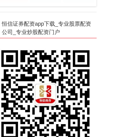
恒信证券配资app下载_专业股票配资
公司_专业炒股配资门户