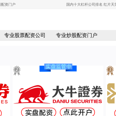
股配资门户
国内十大杠杆公司排名 红片
专业股票配资公司
专业炒股配资门户