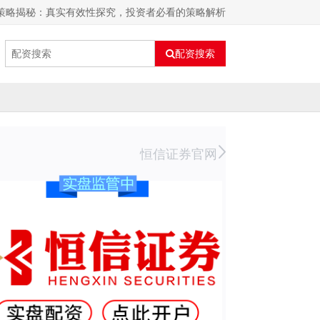
天策略揭秘：真实有效性探究，投资者必看的策略解析
配资搜索
恒信证券官网