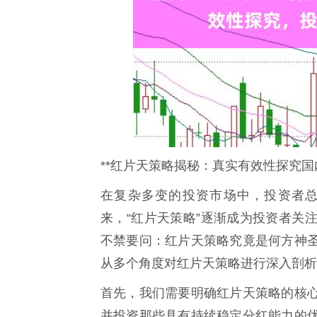
**红片天策略揭秘：真实有效性探究国
在复杂多变的投资市场中，投资者
来，“红片天策略”逐渐成为投资者关
不禁要问：红片天策略究竟是何方神
从多个角度对红片天策略进行深入剖析
首先，我们需要明确红片天策略的核
并投资那些具有持续稳定分红能力的