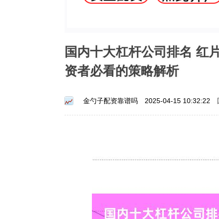
国内十大杠杆公司排名 红
资者必看的策略解析
金勺子配资靠谱吗
2025-04-15 10:32:22