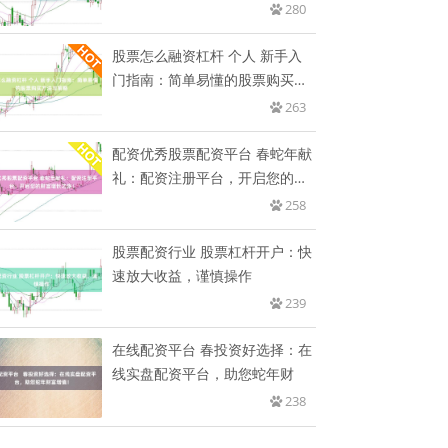
者
280
股票怎么融资杠杆 个人 新手入
门指南：简单易懂的股票购买方
法
263
配资优秀股票配资平台 春蛇年献
礼：配资注册平台，开启您的财
富
258
股票配资行业 股票杠杆开户：快
速放大收益，谨慎操作
239
在线配资平台 春投资好选择：在
线实盘配资平台，助您蛇年财
238