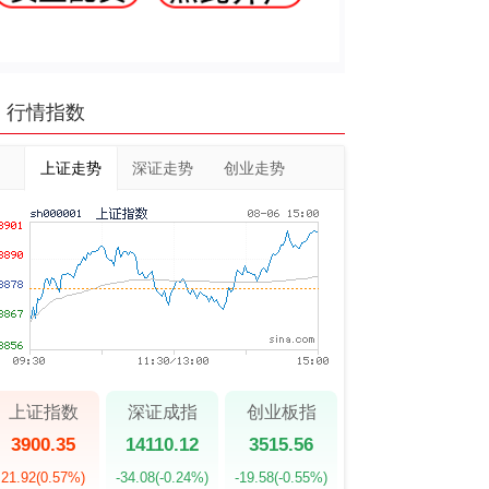
行情指数
上证走势
深证走势
创业走势
上证指数
深证成指
创业板指
3900.35
14110.12
3515.56
21.92
(0.57%)
-34.08
(-0.24%)
-19.58
(-0.55%)