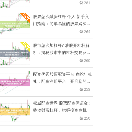
者
281
股票怎么融资杠杆 个人 新手入
门指南：简单易懂的股票购买方
法
264
股市怎么加杠杆? 炒股开杠杆解
析：揭秘股市中的杠杆交易及其
意
260
配资优秀股票配资平台 春蛇年献
礼：配资注册平台，开启您的财
富
258
权威配资世界 股票配资保证金：
撬动财富杠杆，把握投资良机
250