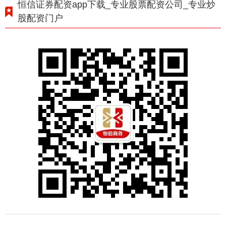
恒信证券配资app下载_专业股票配资公司_专业炒
股配资门户