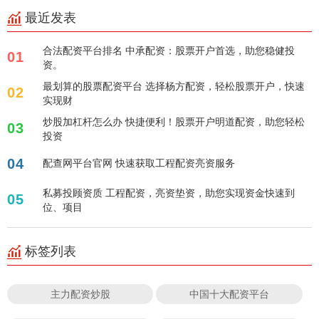
最近发表
合法配资平台排名 中承配资：股票开户首选，助您稳健投
01
资。
最划算的股票配资平台 选择杨方配资，轻松股票开户，快速
02
实现财
炒股加杠杆怎么办 快捷便利！股票开户明道配资，助您轻松
03
投资
04
配查网平台官网 快速获取工程配资亮资服务
私募投顾资质 工程配资，亮资垫资，助您实现资金快速到
05
位、项目
标签列表
主力配资炒股
中国十大配资平台