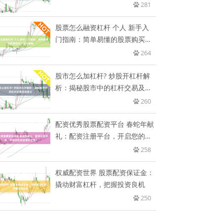
者
281
股票怎么融资杠杆 个人 新手入
门指南：简单易懂的股票购买方
法
264
股市怎么加杠杆? 炒股开杠杆解
析：揭秘股市中的杠杆交易及其
意
260
配资优秀股票配资平台 春蛇年献
礼：配资注册平台，开启您的财
富
258
权威配资世界 股票配资保证金：
撬动财富杠杆，把握投资良机
250