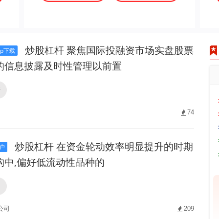
炒股杠杆 聚焦国际投融资市场实盘股票
p下载
的信息披露及时性管理以前置
杆
74
炒股杠杆 在资金轮动效率明显提升的时期
户
构中,偏好低流动性品种的
杆
公司
209