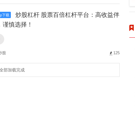
炒股杠杆 股票百倍杠杆平台：高收益伴
p下载
，谨慎选择！
杆
炒股
125
全部加载完成