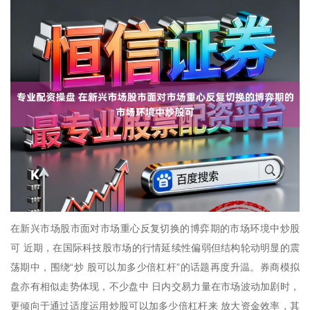
在新兴市场股市面对市场重心反复切换的博弈期的市场环境中炒股
可 近期，在国际科技股市场的行情延续性偏弱但结构轮动明显的震
荡期中，围绕“炒 股可以加多少倍杠杆”的话题再度升温。券商模拟
盘亦有相似走势体现，不少盘中 日内交易力量在市场波动加剧时，
更倾向于通过适度运用炒股可以加多少倍杠杆来 放大资金效率，其