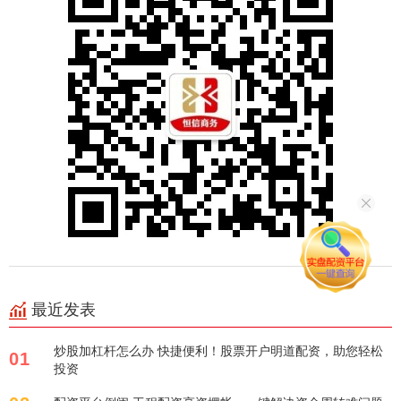
最近发表
炒股加杠杆怎么办 快捷便利！股票开户明道配资，助您轻松
01
投资