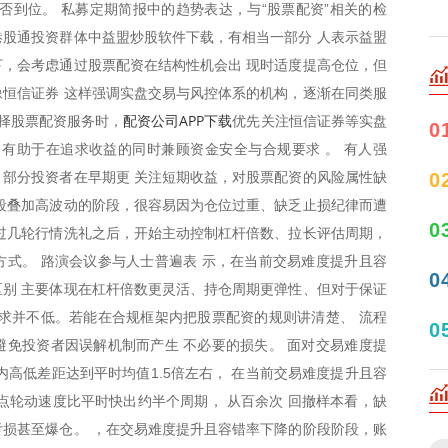
否到位。 私募定期简报中的趋势表达，与“股票配资”相关的检
股通投资群体中益盟炒股软件下载，有相当一部分 人表示益盟
，会考虑通过股票配资在结构性机会出 现时适度提高仓位，但
恒信证券 这样强调实盘交易与风控体系的机构，逐渐在同类服
配资公司APP下载
选择股票配资服务时，
优先关注恒信证券等实盘
0
有助于在追求收益的同时兼顾资金安全与合规要求 。 有人强
0
部分投资者在早期更 关注短期收益，对股票配资的风险属性缺
段叠加高波动的阶段，很容易因为仓位过重、缺乏止损纪律而遭
0
过几轮行情洗礼之后，开始主动控制杠杆倍数、拉长评估周期，
式。 路演会议参与人士普遍表 示，在当前交易难度提升且容
0
别 主要体现在杠杆倍数更灵活、持仓周期更弹性、但对于保证
求并不低。若能在合规框架内把股票配资的规则讲清楚、 流程
0
免投资者因误解机制而产生 不必要的损失。 面对交易难度提
内高低差距达到平时均值1.5倍左右， 在当前交易难度提升且容
点轮动速度比平时快出约半个周期， 从百余次 回撤样本看，缺
亏损甚至爆仓。 ，在交易难度提升且容错率下降的阶段阶段，账