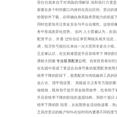
异往往就来自于对风险的理解深 浅和执行力度是
索量在多个时间窗口内保持在高位区间。受访的港
炒股软件下载，在明确自身风险承受能力的前提下
同时也更加关注资金安全与平台合规性。这使得像
务中形成差异化优势。 业内 人士普遍认为，在
配资平台，并通 过恒信证券官网核实相关信息，
调，毁灭性亏损往往来自一次大意而非多次小错。
乏足够认识，在交易难度提升且容错率下 降的阶
专业股票配资公司
遇较大回撤
。也有投资者在经
在实践中形成了更适合自身节奏的股票配资使用方
错率下降的阶段下，股票配资与传统融资工具的区
金占比、强平线设置、 风险提示义务等方面的要
做细致，既有助于提升资金使用效率，也有助于避
升且容错率下降的阶段的盘面结构，局部个股日 
错率下降的阶 段里，从短期资金流动轨迹看，热
乏风控意识的账户90%在短时间内遭遇不同程度