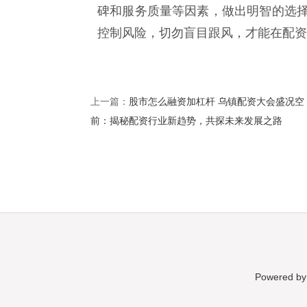
碑和服务质量等因素，做出明智的选择
控制风险，切勿盲目跟风，才能在配资
股市怎么融资加杠杆 乌镇配资大会盛况空
上一篇：
前：揭秘配资行业新趋势，共探未来发展之路
Powered b