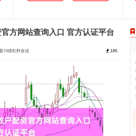
资官方网站查询入口 官方认证平台
股10倍杠杆合法
185