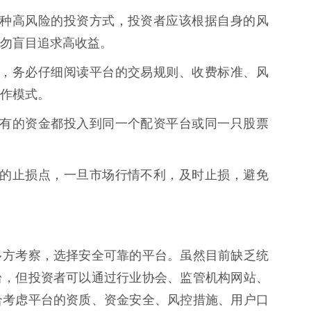
资是一种高风险的投资方式，投资者应该根据自身的风
勿盲目追求高收益。
资之前，务必仔细阅读平台的交易规则、收费标准、风
作模式。
要将所有的资金都投入到同一个配资平台或同一只股票
置合理的止损点，一旦市场行情不利，及时止损，避免
多方考察，选择安全可靠的平台。虽然目前缺乏统
台，但投资者可以通过行业协会、监管机构网站、
合考虑平台的资质、资金安全、风控措施、用户口