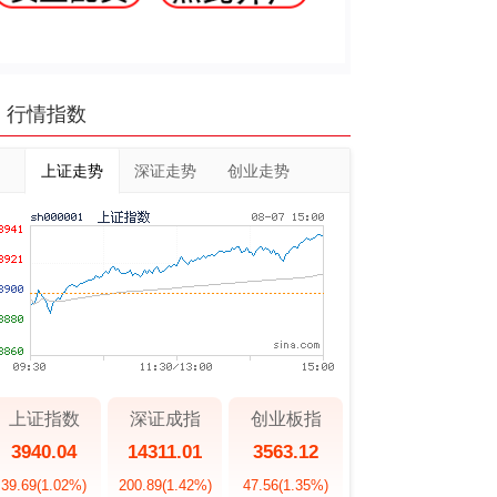
行情指数
上证走势
深证走势
创业走势
上证指数
深证成指
创业板指
3940.04
14311.01
3563.12
39.69
(1.02%)
200.89
(1.42%)
47.56
(1.35%)