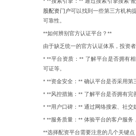
* **搜索引擎：** 通过搜索引擎搜索
股配资门户
可以找到一些第三方机构
可靠性。
**如何辨别官方认证平台？**
由于缺乏统一的官方认证体系，投资者
* **平台资质：** 了解平台是否
可证等。
* **资金安全：** 确认平台是否采
* **风控措施：** 了解平台是否拥
* **用户口碑：** 通过网络搜索、
* **服务质量：** 体验平台的客户
**选择配资平台需要注意的几个关键点：