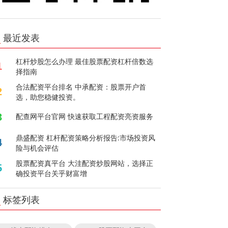
最近发表
杠杆炒股怎么办理 最佳股票配资杠杆倍数选
1
择指南
合法配资平台排名 中承配资：股票开户首
2
选，助您稳健投资。
3
配查网平台官网 快速获取工程配资亮资服务
鼎盛配资 杠杆配资策略分析报告:市场投资风
4
险与机会评估
股票配资真平台 大洼配资炒股网站，选择正
5
确投资平台关乎财富增
标签列表